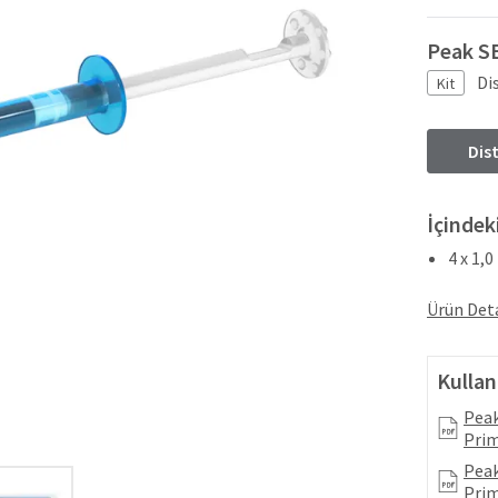
Peak SE
Di
Kit
Dis
İçindeki
4 x 1,0
Ürün Deta
Kullan
Peak
Prim
Peak
Prim