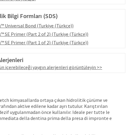
ik Bilgi Formları (SDS)
™ Universal Bond (Turkiye (Türkçe))
™ SE Primer (Part 2 of 2) (Turkiye (Türkçe))
™ SE Primer (Part 1 of 2) (Turkiye (Türkçe))
lerjenleri
n içerebileceği yaygın alerjenleri görüntüleyin >>
-etch kimyasallarda ortaya çıkan hidrolitik çürüme ve
afından aktive edilene kadar ayrı tutulur. Karıştırılan
ezif uygulanmadan önce kullanılır. Ideale per tutte le
mmediata della dentina prima della presa di impronte e