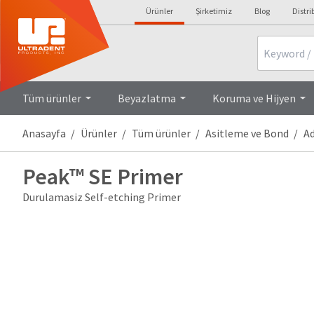
Ürünler
Şirketimiz
Blog
Distri
Search
Tüm ürünler
Beyazlatma
Koruma ve Hijyen
Anasayfa
Ürünler
Tüm ürünler
Asitleme ve Bond
Ad
Peak™ SE Primer
Durulamasiz Self-etching Primer