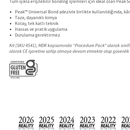
Tüm ışıkla erişilebilir bonding işlemleri için ideal olan Pea
Peak™ Universal Bond adezivle birlikte kullanıldığında, k
Taze, dayanıklı kimya
Kolay, tek katlı teknik
Hassas ve pratik uygulama
Durulama gerektirmez
Kit (SKU 4541), MDR kapsamında “Procedure Pack” olarak sınıflan
olarak CE işaretine sahip olmaya devam etmekte olup güvenlik 