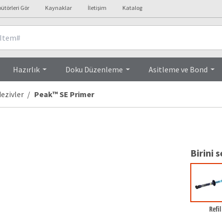
bütörleri Gör
Kaynaklar
İletişim
Katalog
Ürün Özellikleri
Hazırlık
Doku Düzenleme
Asitleme ve Bond
ezivler
Peak™ SE Primer
Birini s
Refil