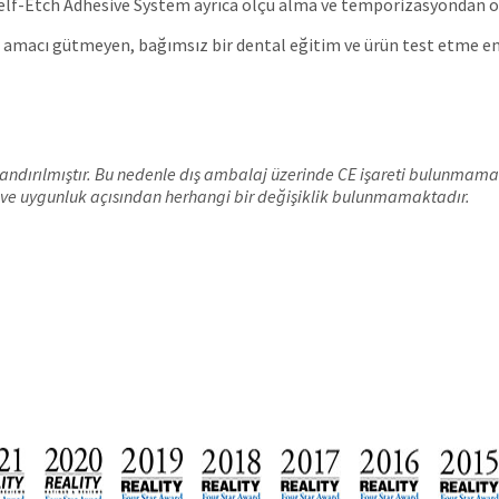
k Self-Etch Adhesive System ayrıca ölçü alma ve temporizasyondan ön
âr amacı gütmeyen, bağımsız bir dental eğitim ve ürün test etme e
dırılmıştır. Bu nedenle dış ambalaj üzerinde CE işareti bulunmamaktad
ve uygunluk açısından herhangi bir değişiklik bulunmamaktadır.