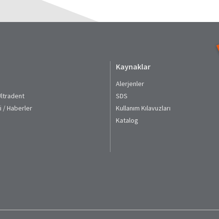
Kaynaklar
Alerjenler
Ultradent
SDS
i / Haberler
Kullanım Kılavuzları​
Katalog