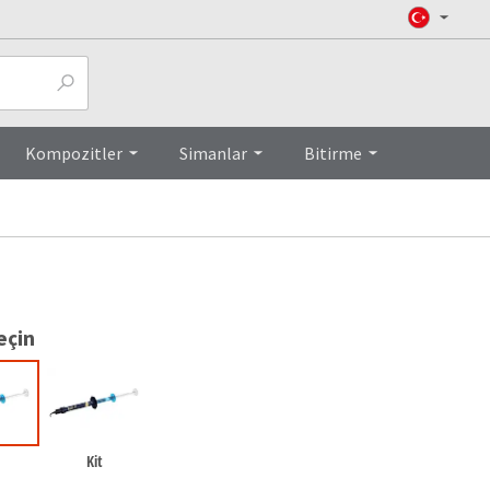
Top
Kompozitler
Simanlar
Bitirme
eçin
Kit