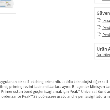
Güvenl
Peak
Peak
Peak
Ürün A
Bu ürünü
uygulanan bir self-etching primerdir. JetMix teknolojisi diğer self
miş priming rezini kesin miktarlara ayırır. Bileşenler klinisyen tar
SE Primer üstün bond güçleri sağlamak için Peak™ Universal Bond ad
omordenzante Peak™ SE può essere usato anche per la sigillatura i