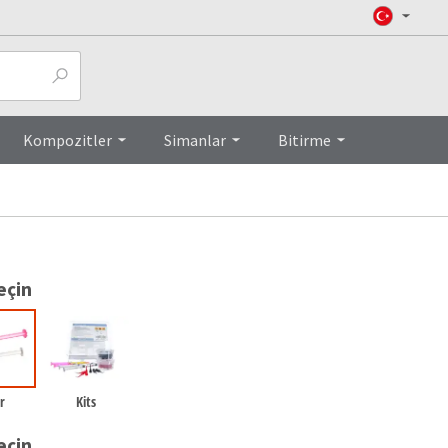
Top
Kompozitler
Simanlar
Bitirme
eçin
er
Kits
eçin