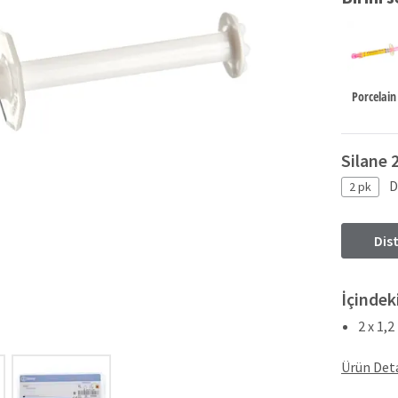
Porcelain
Silane 2
D
2 pk
Dis
İçindeki
2 x 1,2
Ürün Deta