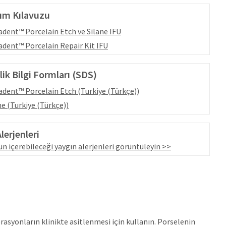
ım Kılavuzu
adent™ Porcelain Etch ve Silane IFU
adent™ Porcelain Repair Kit IFU
ik Bilgi Formları (SDS)
adent™ Porcelain Etch (Turkiye (Türkçe))
ne (Turkiye (Türkçe))
lerjenleri
n içerebileceği yaygın alerjenleri görüntüleyin >>
orasyonların klinikte asitlenmesi için kullanın. Porselenin