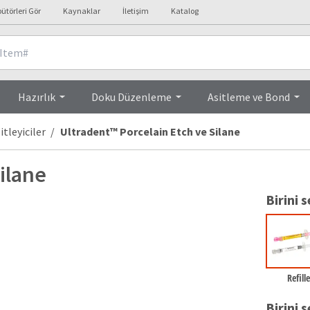
bütörleri Gör
Kaynaklar
İletişim
Katalog
Ürün Özellikleri
Hazırlık
Doku Düzenleme
Asitleme ve Bond
itleyiciler
Ultradent™ Porcelain Etch ve Silane
ilane
Birini s
Refill
Birini s