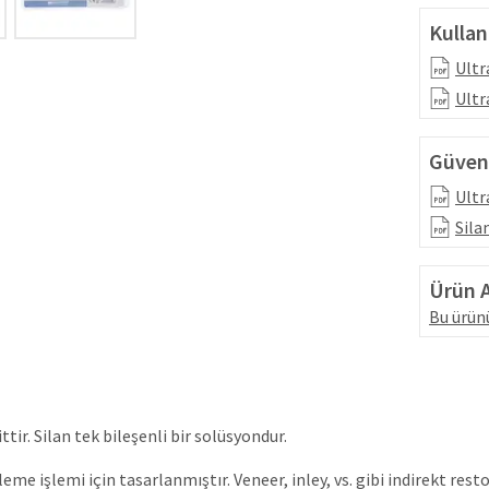
Kullan
Ultr
Ultr
Güvenl
Ultr
Sila
Ürün A
Bu ürünü
ir. Silan tek bileşenli bir solüsyondur.
me işlemi için tasarlanmıştır. Veneer, inley, vs. gibi indirekt rest