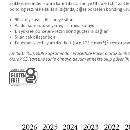
asitlenmesinden sonra kalıntıları 5 saniye Ultra-Etch™ asitley
bonding rezini ile kullanıldığında, diğer porselen bonding ür
90 saniye asit—60 saniye silan
Asidin kontrolü ve yerleştirilmesi kolaydır
1
En yüksek porselen-rezin bond güçlerini sağlar
Silan tek bileşenlidir
2
Feldspatik ve lityum disilikat (örn. IPS e.max®)
restorasyo
Kit (SKU 405), MDR kapsamında “Procedure Pack” olarak sınıfland
olarak CE işaretine sahip olmaya devam etmekte olup güvenlik 