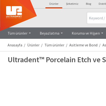
Ürünler
Şirketimiz
Blog
Distri
Search
Tüm ürünler
Beyazlatma
Koruma ve Hijyen
Anasayfa
Ürünler
Tüm ürünler
Asitleme ve Bond
As
Ultradent™ Porcelain Etch ve S