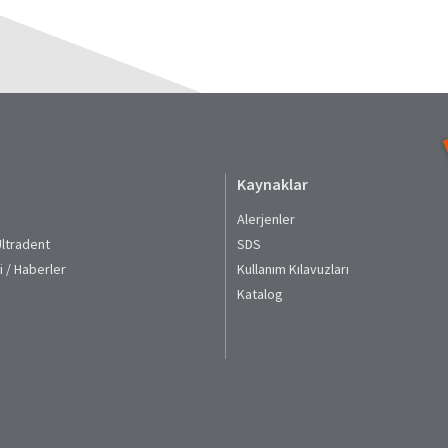
Kaynaklar
Alerjenler
Ultradent
SDS
i / Haberler
Kullanım Kılavuzları​
Katalog