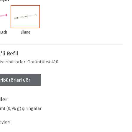
 Etch
Silane
'li Refil
istribütörleri Görüntüle# 410
tribütörleri Gör
ler:
 ml (0,96 g) şırıngalar
yları