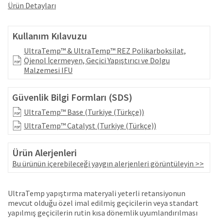
your
Ürün Detayları
be
HighRadius
shipped
account.
at
This
Kullanım Kılavuzu
a
email
later
is
UltraTemp™ & UltraTemp™ REZ Polikarboksilat,
date
the
Öjenol İçermeyen, Geçici Yapıştırıcı ve Dolgu
separate
best
Malzemesi IFU
from
way
the
to
rest
Güvenlik Bilgi Formları (SDS)
create
of
your
UltraTemp™ Base (Turkiye (Türkçe))
your
HighRadius
order
UltraTemp™ Catalyst (Turkiye (Türkçe))
account
once
because
it
it
Ürün Alerjenleri
has
contains
been
Bu ürünün içerebileceği yaygın alerjenleri görüntüleyin >>
a
replenished.
unique
link
The
UltraTemp yapıştırma materyali yeterli retansiyonun
associated
estimated
mevcut olduğu özel imal edilmiş geçicilerin veya standart
with
ship
yapılmış geçicilerin rutin kısa dönemlik uyumlandırılması
your