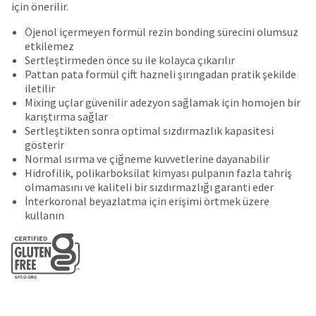
date
için önerilir.
account.
is
If
subject
Öjenol içermeyen formül rezin bonding sürecini olumsuz
you
to
etkilemez
do
change
Sertleştirmeden önce su ile kolayca çıkarılır
not
at
Pattan pata formül çift hazneli şırıngadan pratik şekilde
have
any
iletilir
access
time
Mixing uçlar güvenilir adezyon sağlamak için homojen bir
to
due
karıştırma sağlar
this
to
Sertleştikten sonra optimal sızdırmazlık kapasitesi
email
item
gösterir
you
availability.
Normal ısırma ve çiğneme kuvvetlerine dayanabilir
will
You
Hidrofilik, polikarboksilat kimyası pulpanın fazla tahriş
be
will
olmamasını ve kaliteli bir sızdırmazlığı garanti eder
able
receive
İnterkoronal beyazlatma için erişimi örtmek üzere
to
an
kullanın
self-
order
register,
confirmation
but
email
will
and
need
an
your
email
customer
when