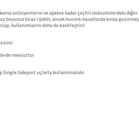
kama solüsyonlarını ve apekse kadar çeşitli viskozitelerdeki diğer 
 boyunca biraz rijiddir, ancak kıvrımlı kanallarda kolay gezinmeye
up, kullanımlarını daha da basitleştirir.
gezinir
llerde mevcuttur
 Single Sideport uçlarla kullanılmalıdır.