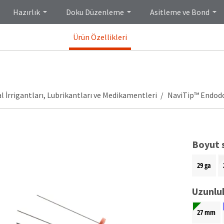
Hazırlık
Doku Düzenleme
Asitleme ve Bond
Ürün Özellikleri
 İrrigantları, Lubrikantları ve Medikamentleri
NaviTip™ Endodo
Boyut 
29 ga
Uzunlu
27 mm