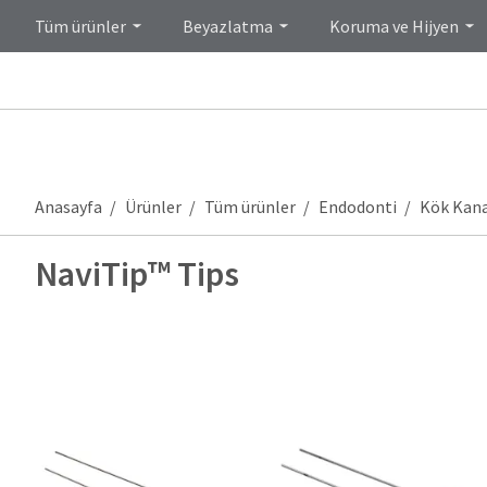
Tüm ürünler
Beyazlatma
Koruma ve Hijyen
Anasayfa
Ürünler
Tüm ürünler
Endodonti
Kök Kanal
NaviTip™ Tips