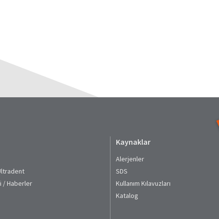
Kaynaklar
Alerjenler
Ultradent
SDS
i / Haberler
Kullanım Kılavuzları​
Katalog