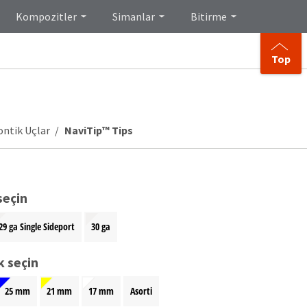
Kompozitler
Simanlar
Bitirme
Top
ntik Uçlar
NaviTip™ Tips
seçin
29 ga Single Sideport
30 ga
k seçin
25 mm
21 mm
17 mm
Asorti