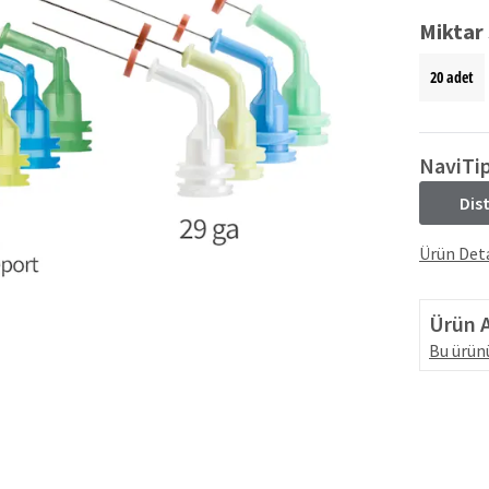
Miktar 
20 adet
NaviTip
Dis
Ürün Deta
Ürün A
Bu ürünü