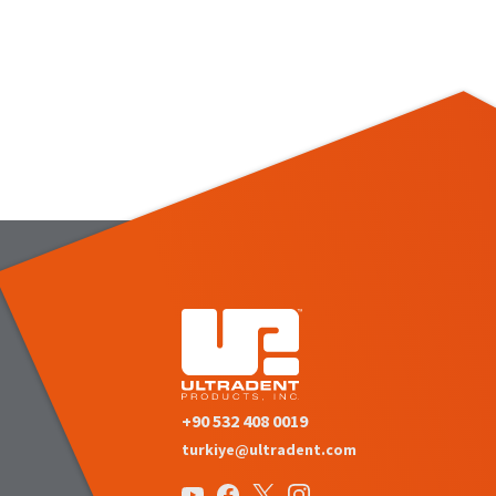
+90 532 408 0019
turkiye@ultradent.com