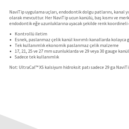
NaviTip uygulama uçları, endodontik dolgu patlarını, kanal yı
olarak mevcuttur. Her NaviTip ucun kanülü, baş kısmı ve merkez
endodontik eğe uzunluklarına uyacak şekilde renk koordineli ol
Kontrollü iletim
Esnek, paslanmaz çelik kanül kıvrımlı kanallarda kolayca 
Tek kullanımlık ekonomik paslanmaz çelik malzeme
17, 21, 25 ve 27 mm uzunluklarda ve 29 veya 30 gauge kanü
Sadece tek kullanımlık
Not: UltraCal™ XS kalsiyum hidroksit patı sadece 29 ga NaviTip