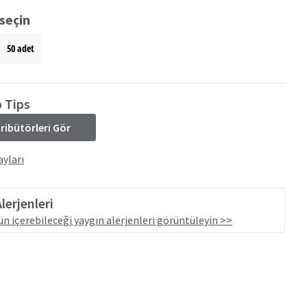
seçin
50 adet
 Tips
tribütörleri Gör
yları
lerjenleri
n içerebileceği yaygın alerjenleri görüntüleyin >>