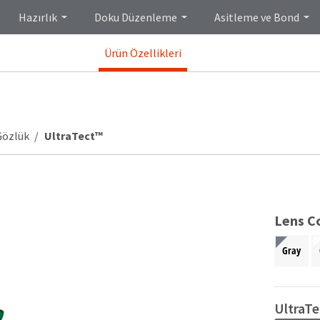
Hazırlık
Doku Düzenleme
Asitleme ve Bond
Ürün Özellikleri
Gözlük
UltraTect™
Lens Co
Gray
UltraTe