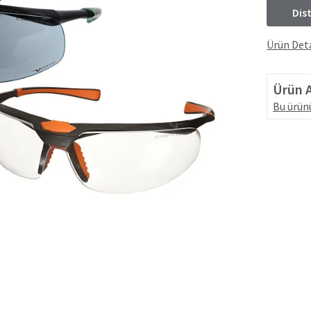
Dis
Ürün Deta
Ürün A
Bu ürünü