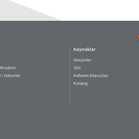
Kaynaklar
Alerjenler
Ultradent
SDS
i / Haberler
Kullanım Kılavuzları​
Katalog