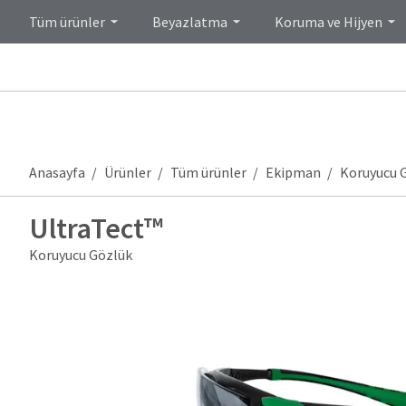
Tüm ürünler
Beyazlatma
Koruma ve Hijyen
Anasayfa
Ürünler
Tüm ürünler
Ekipman
Koruyucu 
UltraTect™
Koruyucu Gözlük