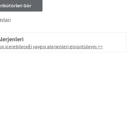
tribütörleri Gör
yları
lerjenleri
n içerebileceği yaygın alerjenleri görüntüleyin >>