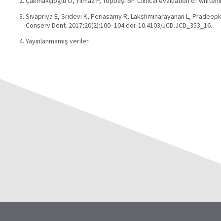
Çakmakçioğlu O, Yilmaz P, Topbaşi BF. Clinical evaluation of white
Sivapriya E, Sridevi K, Periasamy R, Lakshminarayanan L, Pradeepku
Conserv Dent. 2017;20(2):100–104.doi: 10.4103/JCD.JCD_353_16.
Yayınlanmamış veriler.