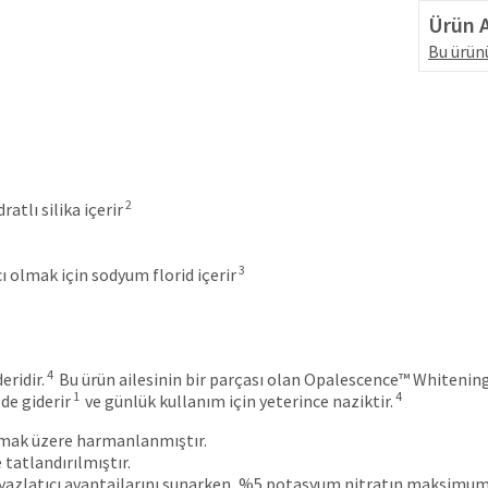
Ürün A
Bu ürünü
2
tlı silika içerir
3
olmak için sodyum florid içerir
4
ridir.
Bu ürün ailesinin bir parçası olan Opalescence™ Whitening 
1
4
de giderir
ve günlük kullanım için yeterince naziktir.
unmak üzere harmanlanmıştır.
 tatlandırılmıştır.
yazlatıcı avantajlarını sunarken, %5 potasyum nitratın maksimum