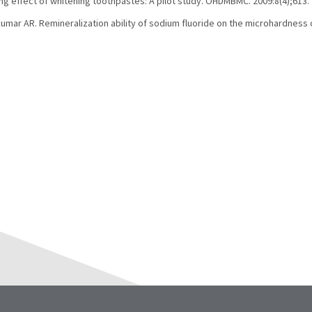
ning effect of whitening toothpastes: A pilot study. OHDMBMC. 2009:8(4);613.
mar AR. Remineralization ability of sodium fluoride on the microhardness o