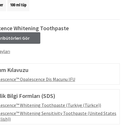
ler
100 ml tüp
cence Whitening Toothpaste
tribütörleri Gör
yları
ım Kılavuzu
escence™ Opalescence Diş Macunu IFU
ik Bilgi Formları (SDS)
escence™ Whitening Toothpaste (Turkiye (Türkçe))
escence™ Whitening Sensitivity Toothpaste (United States
lish))