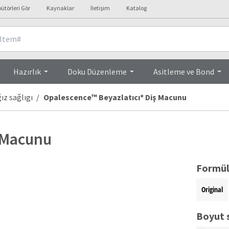
bütörleri Gör
Kaynaklar
İletişim
Katalog
Ürün Özellikleri
Hazırlık
Doku Düzenleme
Asitleme ve Bond
ız sağlıgı
Opalescence™ Beyazlatıcı* Diş Macunu
ş Macunu
Formül
Original
Boyut 