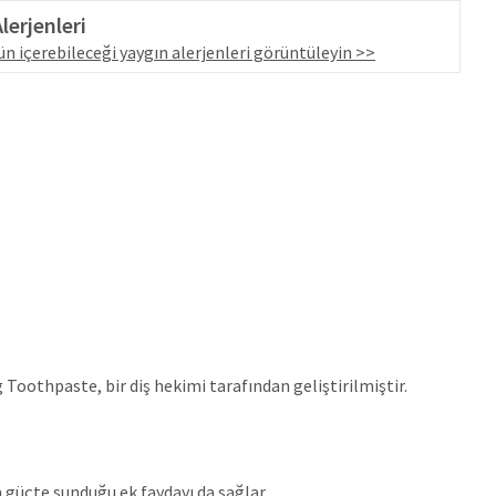
lerjenleri
n içerebileceği yaygın alerjenleri görüntüleyin >>
Toothpaste, bir diş hekimi tarafından geliştirilmiştir.
 güçte sunduğu ek faydayı da sağlar