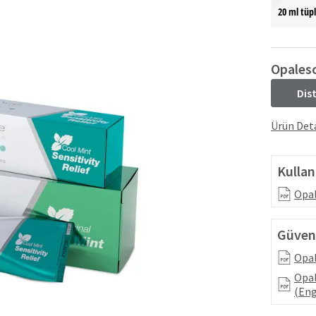
20 ml tüp
Opales
Dis
Ürün Deta
Kullan
Opal
Güvenl
Opal
Opal
(Eng