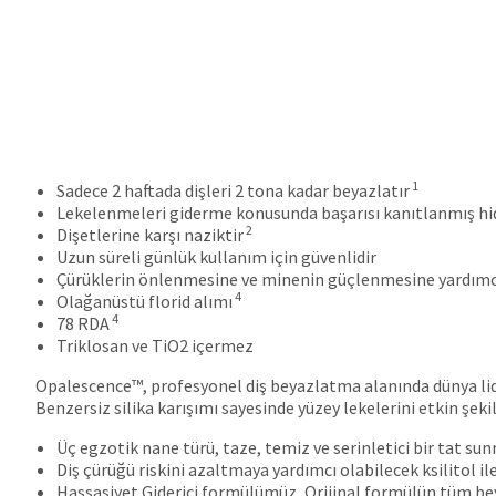
1
Sadece 2 haftada dişleri 2 tona kadar beyazlatır
Lekelenmeleri giderme konusunda başarısı kanıtlanmış hidra
2
Dişetlerine karşı naziktir
Uzun süreli günlük kullanım için güvenlidir
Çürüklerin önlenmesine ve minenin güçlenmesine yardımcı 
4
Olağanüstü florid alımı
4
78 RDA
Triklosan ve TiO2 içermez
Opalescence™, profesyonel diş beyazlatma alanında dünya lide
Benzersiz silika karışımı sayesinde yüzey lekelerini etkin şekil
Üç egzotik nane türü, taze, temiz ve serinletici bir tat s
Diş çürüğü riskini azaltmaya yardımcı olabilecek ksilitol ile
Hassasiyet Giderici formülümüz, Orijinal formülün tüm be