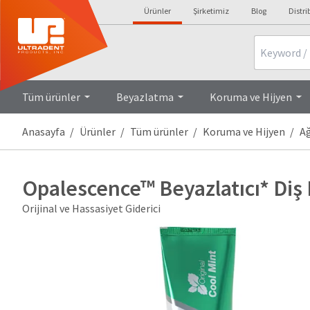
Ürünler
Şirketimiz
Blog
Distri
Search
Tüm ürünler
Beyazlatma
Koruma ve Hijyen
Anasayfa
Ürünler
Tüm ürünler
Koruma ve Hijyen
Ağ
Opalescence™ Beyazlatıcı* Di
Orijinal ve Hassasiyet Giderici