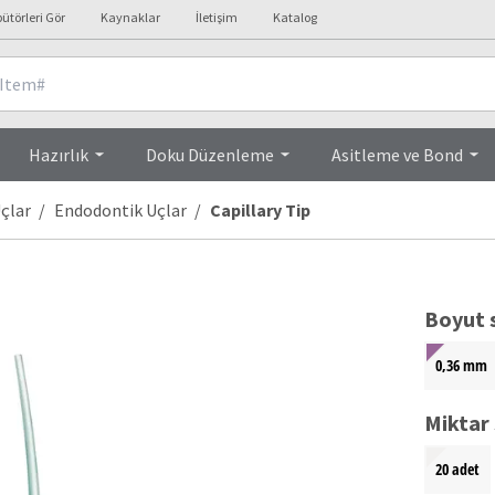
bütörleri Gör
Kaynaklar
İletişim
Katalog
Ürün Özellikleri
Hazırlık
Doku Düzenleme
Asitleme ve Bond
çlar
Endodontik Uçlar
Capillary Tip
Boyut 
0,36 mm
Miktar 
20 adet