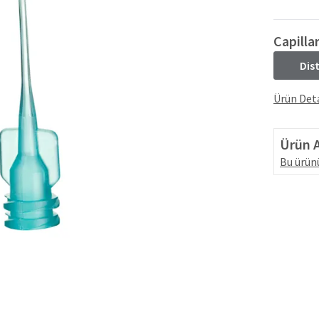
Capilla
Dis
Ürün Deta
Ürün A
Bu ürünü