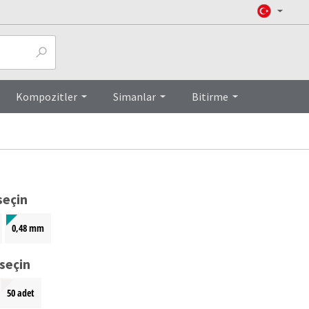
Top
Kompozitler
Simanlar
Bitirme
seçin
0,48 mm
seçin
50 adet