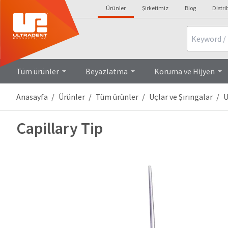
Ürünler
Şirketimiz
Blog
Distri
Search
Tüm ürünler
Beyazlatma
Koruma ve Hijyen
Anasayfa
Ürünler
Tüm ürünler
Uçlar ve Şırıngalar
U
Capillary Tip