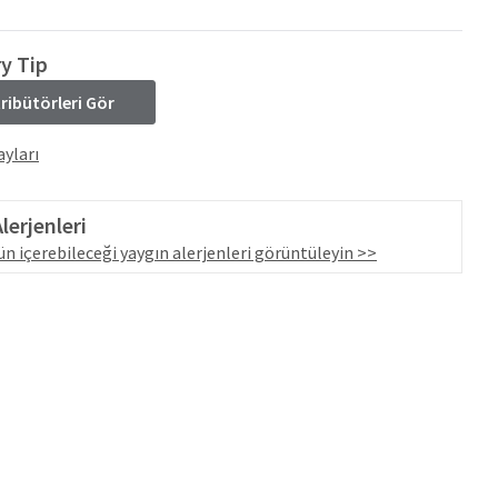
ry Tip
tribütörleri Gör
yları
lerjenleri
n içerebileceği yaygın alerjenleri görüntüleyin >>