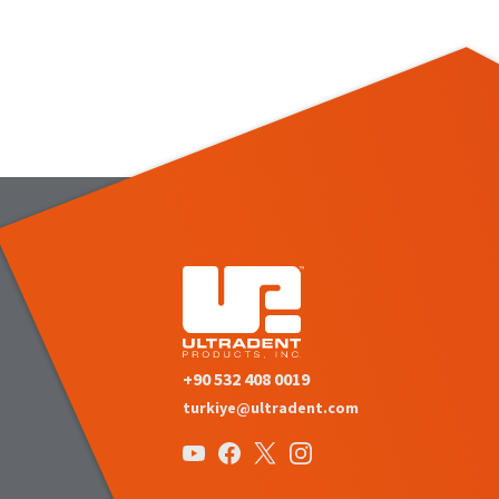
+90 532 408 0019
turkiye@ultradent.com