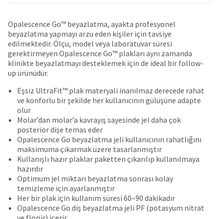
date
account.
is
If
subject
Opalescence Go™ beyazlatma, ayakta profesyonel
you
to
beyazlatma yapmayı arzu eden kişiler için tavsiye
do
change
edilmektedir. Ölçü, model veya laboratuvar süresi
not
at
gerektirmeyen Opalescence Go™ plakları aynı zamanda
have
any
klinikte beyazlatmayı desteklemek için de ideal bir follow-
access
time
up ürünüdür.
to
due
this
to
Eşsiz UltraFit™ plak materyali inanılmaz derecede rahat
email
item
ve konforlu bir şekilde her kullanıcının gülüşüne adapte
you
availability.
olur
will
You
Molar’dan molar’a kavrayış sayesinde jel daha çok
be
will
posterior dişe temas eder
able
receive
Opalescence Go beyazlatma jeli kullanıcının rahatlığını
to
an
maksimuma çıkarmak üzere tasarlanmıştır
self-
order
Kullanışlı hazır plaklar paketten çıkarılıp kullanılmaya
register,
confirmation
hazırdır
but
email
Optimum jel miktarı beyazlatma sonrası kolay
will
and
temizleme için ayarlanmıştır
need
an
Her bir plak için kullanım süresi 60–90 dakikadır
your
email
Opalescence Go diş beyazlatma jeli PF (potasyum nitrat
customer
when
ve florür) içerir