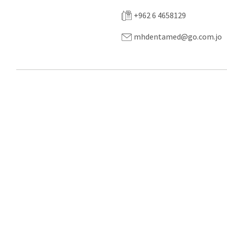
+962 6 4658129
mhdentamed@go.com.jo