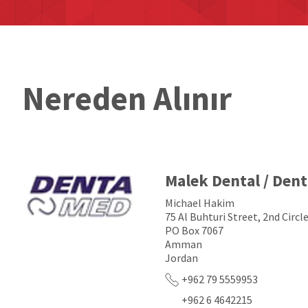
Nereden Alınır
Malek Dental / Den
Michael Hakim
75 Al Buhturi Street, 2nd Circ
PO Box 7067
Amman
Jordan
+962 79 5559953
+962 6 4642215