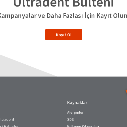
Ultradent Bülteni
Kampanyalar ve Daha Fazlası İçin Kayıt Olun
Kayıt Ol
Kaynaklar
Alerjenler
Ultradent
SDS
i / Haberler
Kullanım Kılavuzları​