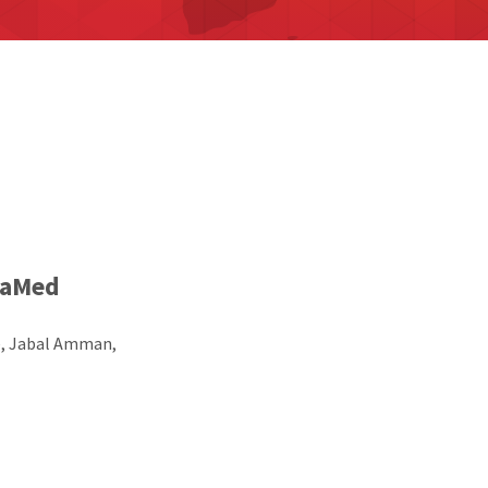
taMed
le, Jabal Amman,