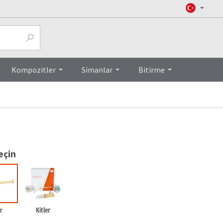
Top
Kompozitler
Simanlar
Bitirme
eçin
er
Kitler