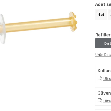
Adet se
4 ad
Refiller
Dis
Ürün Deta
Kullan
Ultr
Güvenl
Ultr