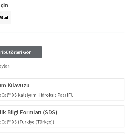
çin
20 ad
tribütörleri Gör
yları
ım Kılavuzu
aCal™ XS Kalsiyum Hidroksit Patı IFU
ik Bilgi Formları (SDS)
aCal™ XS (Turkiye (Türkçe))