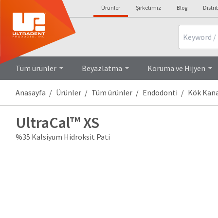
Ürünler
Şirketimiz
Blog
Distri
Search
Tüm ürünler
Beyazlatma
Koruma ve Hijyen
Anasayfa
Ürünler
Tüm ürünler
Endodonti
Kök Kanal
UltraCal™ XS
%35 Kalsiyum Hidroksit Pati