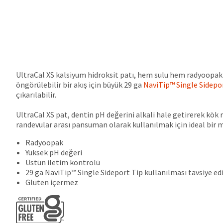
UltraCal XS kalsiyum hidroksit patı, hem sulu hem radyoopak 
öngörülebilir bir akış için büyük 29 ga
NaviTip™ Single Sidepo
çıkarılabilir.
UltraCal XS pat, dentin pH değerini alkali hale getirerek kö
randevular arası pansuman olarak kullanılmak için ideal bir m
Radyoopak
Yüksek pH değeri
Üstün iletim kontrolü
29 ga NaviTip™ Single Sideport Tip
kullanılması tavsiye edi
Gluten içermez