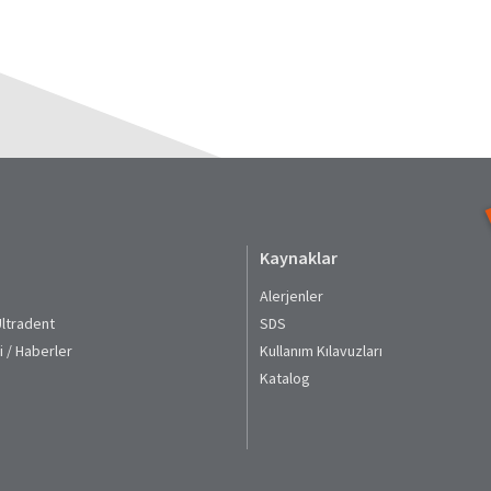
Kaynaklar
Alerjenler
Ultradent
SDS
i / Haberler
Kullanım Kılavuzları​
Katalog