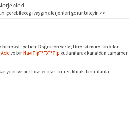
lerjenleri
n içerebileceği yaygın alerjenleri görüntüleyin >>
m hidroksit patıdır. Doğrudan yerleştirmeyi mümkün kılan,
 Acid
ve bir
NaviTip™ FX™ Tip
kullanılarak kanaldan tamamen
kasyonu ve perforasyonları içeren klinik durumlarda