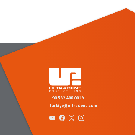
+90 532 408 0019
turkiye@ultradent.com