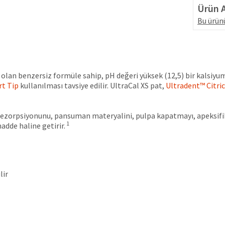
Ürün A
Bu ürünü
olan benzersiz formüle sahip, pH değeri yüksek (12,5) bir kalsiyu
rt Tip
kullanılması tavsiye edilir. UltraCal XS pat,
Ultradent™ Citric
k rezorpsiyonunu, pansuman materyalini, pulpa kapatmayı, apeksifi
1
adde haline getirir.
lir