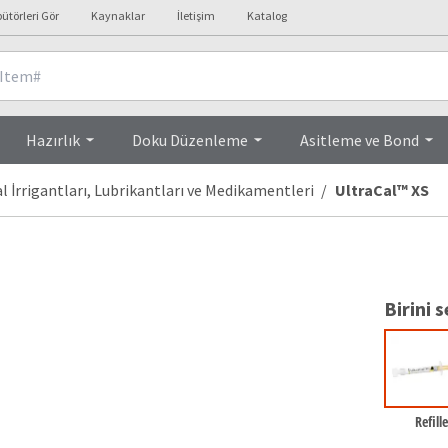
bütörleri Gör
Kaynaklar
İletişim
Katalog
Ürün Özellikleri
Hazırlık
Doku Düzenleme
Asitleme ve Bond
 İrrigantları, Lubrikantları ve Medikamentleri
UltraCal™ XS
Birini s
Refill