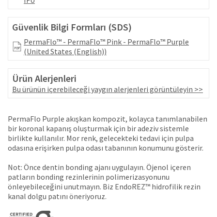
IFU
your
be
HighRadius
shipped
account.
Güvenlik Bilgi Formları (SDS)
at
This
a
email
PermaFlo™ - PermaFlo™ Pink - PermaFlo™ Purple
later
is
(United States (English))
date
the
separate
best
from
Ürün Alerjenleri
way
the
to
Bu ürünün içerebileceği yaygın alerjenleri görüntüleyin >>
rest
create
of
your
your
HighRadius
PermaFlo Purple akışkan kompozit, kolayca tanımlanabilen
order
account
bir koronal kapanış oluşturmak için bir adeziv sistemle
once
because
birlikte kullanılır. Mor renk, gelecekteki tedavi için pulpa
it
it
odasına erişirken pulpa odası tabanının konumunu gösterir.
has
contains
been
a
Not: Önce dentin bonding ajanı uygulayın. Öjenol içeren
replenished.
unique
patların bonding rezinlerinin polimerizasyonunu
link
önleyebileceğini unutmayın. Biz EndoREZ™ hidrofilik rezin
The
associated
kanal dolgu patını öneriyoruz.
estimated
with
ship
your