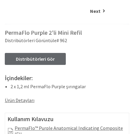
and
an
our
automated
Next
manufacturing
email
team
from
is
HighRadius
PermaFlo Purple 2'li Mini Refil
currently
that
working
contains
Distribütörleri Görüntüle# 962
to
important
replenish
login
it.
information:
Distribütörleri Gör
You
Please
can
refer
İçindekiler:
still
to
add
2 x 1,2 ml PermaFlo Purple şırıngalar
this
these
email
items
and
Ürün Detayları
to
follow
your
its
order
directions
Kullanım Kılavuzu
and
to
they
PermaFlo™ Purple Anatomical Indicating Composite
create
will